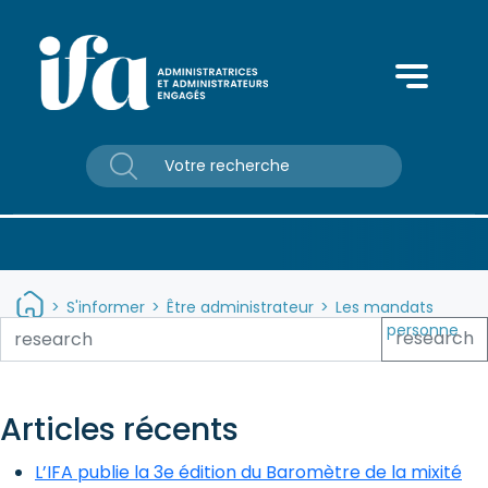
Panneau de gestion des cookies
>
S'informer
>
Être administrateur
>
Les mandats
spécifiques
>
L’administrateur représentant une personne
research
morale
Articles récents
L’IFA publie la 3e édition du Baromètre de la mixité