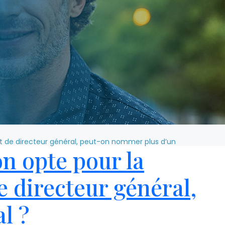
et de directeur général, peut-on nommer plus d’un
n opte pour la
e directeur général,
l ?