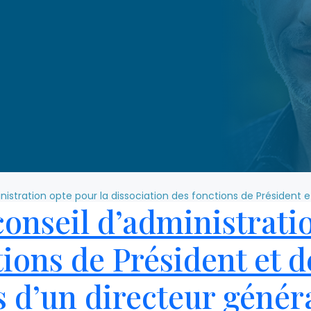
istration opte pour la dissociation des fonctions de Président 
onseil d’administratio
tions de Président et d
d’un directeur généra