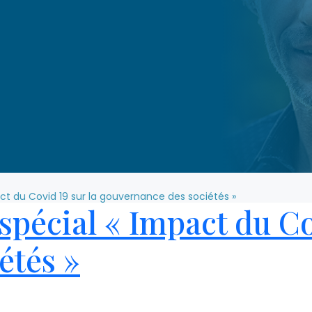
act du Covid 19 sur la gouvernance des sociétés »
 spécial « Impact du Co
étés »