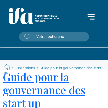
Panneau de gestion des cookies
>
Publications
>
Guide pour la gouvernance des start
Guide pour la
up
gouvernance des
start up