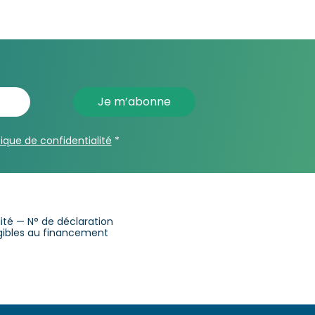
tique de confidentialité
*
alité — N° de déclaration
ligibles au financement