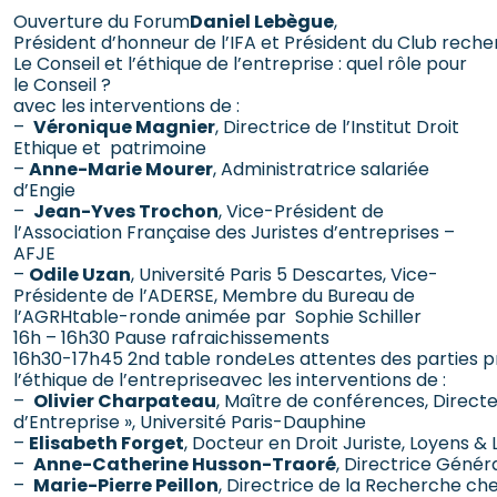
Ouverture du Forum
Daniel Lebègue
,
Président d’honneur de l’IFA et Président du Club reche
Le Conseil et l’éthique de l’entreprise : quel rôle pour
le Conseil ?
avec les interventions de :
–
Véronique Magnier
, Directrice de l’Institut Droit
Ethique et patrimoine
–
Anne-Marie Mourer
, Administratrice salariée
d’Engie
–
Jean-Yves Trochon
, Vice-Président de
l’Association Française des Juristes d’entreprises –
AFJE
–
Odile Uzan
, Université Paris 5 Descartes, Vice-
Présidente de l’ADERSE, Membre du Bureau de
l’AGRHtable-ronde animée par Sophie Schiller
16h – 16h30 Pause rafraichissements
16h30-17h45 2nd table rondeLes attentes des parties 
l’éthique de l’entrepriseavec les interventions de :
–
Olivier Charpateau
, Maître de conférences, Direct
d’Entreprise », Université Paris-Dauphine
–
Elisabeth Forget
, Docteur en Droit Juriste, Loyens &
–
Anne-Catherine Husson-Traoré
, Directrice Génér
–
Marie-Pierre Peillon
, Directrice de la Recherche 