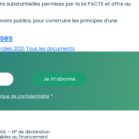
ns substantielles permises par la loi PACTE et offre au
rs publics, pour construire les principes d’une
ises
rales 2021
,
Tous les documents
tique de confidentialité
*
alité — N° de déclaration
ligibles au financement