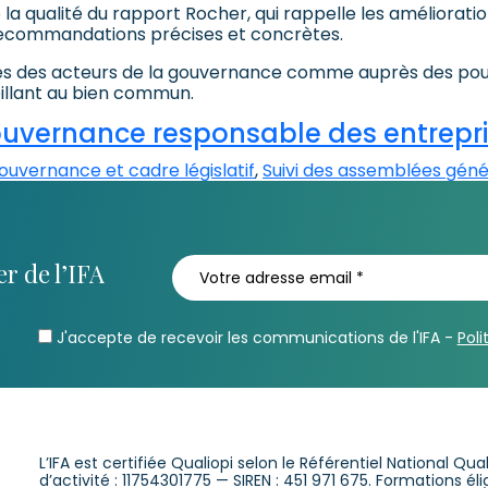
 la qualité du rapport Rocher, qui rappelle les amélioratio
recommandations précises et concrètes.
s des acteurs de la gouvernance comme auprès des pouvoi
eillant au bien commun.
gouvernance responsable des entrepr
uvernance et cadre législatif
,
Suivi des assemblées géné
r de l’IFA
J'accepte de recevoir les communications de l'IFA -
Poli
L’IFA est certifiée Qualiopi selon le Référentiel National Qu
d’activité : 11754301775 — SIREN : 451 971 675. Formations é