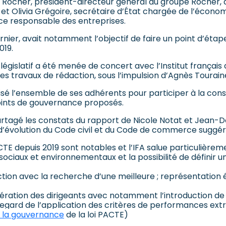
is Rocher, président-directeur général du groupe Rocher, 
 et Olivia Grégoire, secrétaire d’État chargée de l’économ
e responsable des entreprises.
dernier, avait notamment l’objectif de faire un point d’ét
019.
 législatif a été menée de concert avec l’Institut françai
es travaux de rédaction, sous l’impulsion d’Agnès Touraine
ilisé l’ensemble de ses adhérents pour participer à la co
points de gouvernance proposés.
tagé les constats du rapport de Nicole Notat et Jean-Dom
 d’évolution du Code civil et du Code de commerce suggér
CTE depuis 2019 sont notables et l’IFA salue particulièreme
sociaux et environnementaux et la possibilité de définir un
irection avec la recherche d’une meilleure ; représentati
ation des dirigeants avec notamment l’introduction de la 
egard de l’application des critères de performances ext
 à la gouvernance
de la loi PACTE)