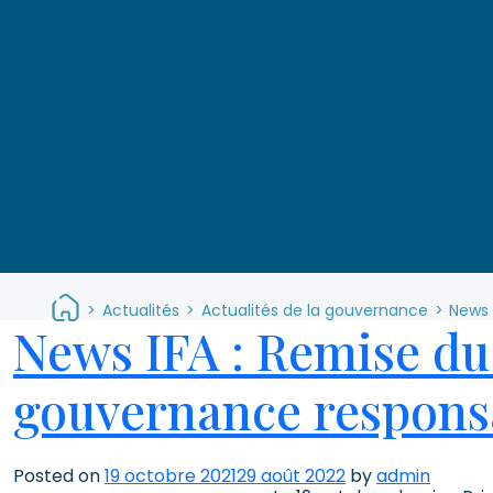
>
Actualités
>
Actualités de la gouvernance
>
News 
News IFA : Remise du 
gouvernance responsa
Posted on
19 octobre 2021
29 août 2022
by
admin