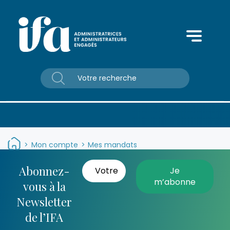
Panneau de gestion des cookies
>
Mon compte
>
Mes mandats
Abonnez-
vous à la
Newsletter
de l’IFA