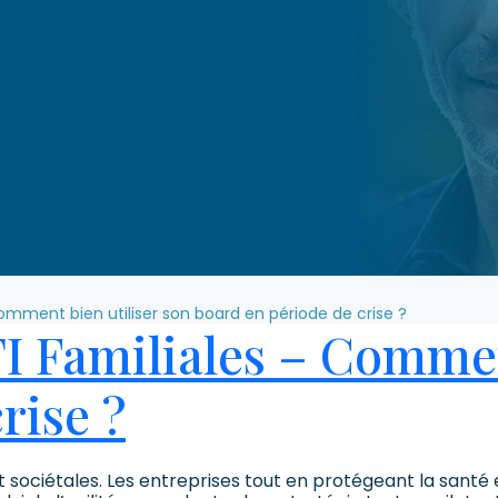
Comment bien utiliser son board en période de crise ?
I Familiales – Commen
rise ?
ociétales. Les entreprises tout en protégeant la santé et