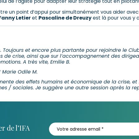
ui de l’agilité pour adapter leur stratégie tout en pilotan
 être un point d’appui pour simultanément vous aider avec 
Fanny Letier
et
Pascaline de Dreuzy
est là pour vous y a
Toujours et encore plus partante pour rejoindre le Club E
 de crise, ainsi que sur l’accompagnement des dirigeant
tions. A très vite, Emilie B.
 Marie Odile M.
nente des effets humains et économique de la crise, et l
s / sociales. Je suggère une autre session après la rep
r de l’IFA