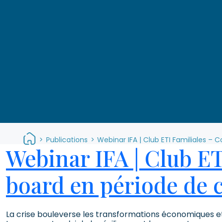
>
Publications
>
Webinar IFA | Club ETI Familiales – 
Webinar IFA | Club ET
board en période de c
La crise bouleverse les transformations économiques et s