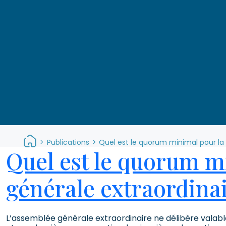
>
Publications
>
Quel est le quorum minimal pour la 
Quel est le quorum mi
générale extraordina
L’assemblée générale extraordinaire ne délibère valabl