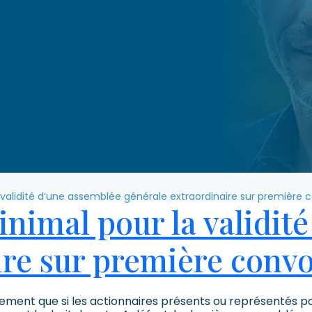
validité d’une assemblée générale extraordinaire sur première 
nimal pour la validit
ire sur première convo
ement que si les actionnaires présents ou représentés p