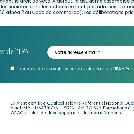
 ayant le droit de vote. A défaut, la deuxième assemblée
ns les sociétés dont les actions ne sont pas admises aux n
6 alinéa 2 du Code de commerce). Les délibérations prise
r de l’IFA
J'accepte de recevoir les communications de l'IFA -
Poli
L’IFA est certifiée Qualiopi selon le Référentiel National Qu
d’activité : 11754301775 — SIREN : 451 971 675. Formations é
OPCO et plan de développement des compétences.