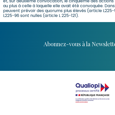
et, sur deuxième convocation, le cinquième des actions
au plus à celle à laquelle elle avait été convoquée. Da
peuvent prévoir des quorums plus élevés (article L225-9
L225-96 sont nulles (article L 225-121).
Abonnez-vous à la Newslette