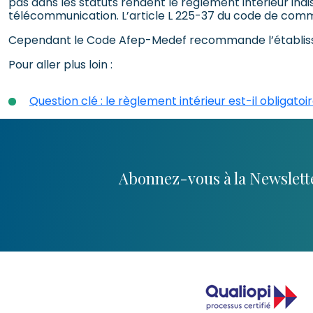
pas dans les statuts rendent le règlement intérieur ind
télécommunication. L’article L 225-37 du code de commer
Cependant le Code Afep-Medef recommande l’établisseme
Pour aller plus loin :
Question clé : le règlement intérieur est-il obligatoir
Abonnez-vous à la Newslette