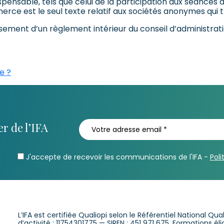
ispensable, tels que celui de la participation aux séance
ce est le seul texte relatif aux sociétés anonymes qui tr
nt d’un règlement intérieur du conseil d’administratio
e ?
r de l’IFA
J'accepte de recevoir les communications de l'IFA -
Poli
L’IFA est certifiée Qualiopi selon le Référentiel National Qu
d’activité : 11754301775 — SIREN : 451 971 675. Formations é