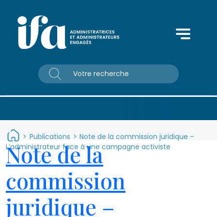
Panneau de gestion des cookies
>
Publications
>
Note de la commission juridique –
Note de la
L’administrateur face à une campagne activiste
commission
juridique –