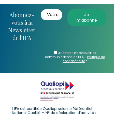
Abonnez-
vous à la
Newsletter
de l’IFA
J'accepte de recevoir les
communications de l'IFA -
Politique de
confidentialité
*
L’IFA est certifiée Qualiopi selon le Référentiel
National Qualité — N° de déclaration d’activité :